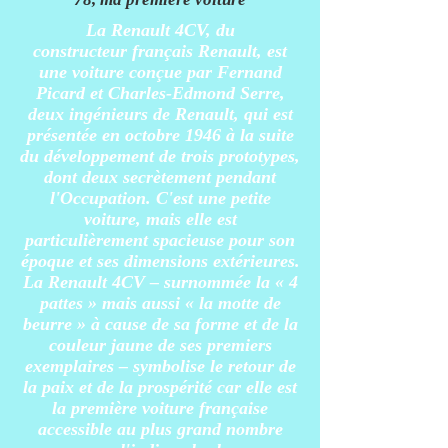
La Renault 4CV, du
constructeur
français
Renault
, est
une voiture conçue par
Fernand
Picard
et Charles-Edmond Serre,
deux ingénieurs de Renault, qui est
présentée en octobre
1946
à la suite
du développement de trois
prototypes
,
dont deux secrètement pendant
l'Occupation. C'est une petite
voiture, mais elle est
particulièrement spacieuse pour son
époque et ses dimensions extérieures.
La Renault 4CV – surnommée la « 4
pattes » mais aussi « la motte de
beurre » à cause de sa forme et de la
couleur jaune de ses premiers
exemplaires
– symbolise le retour de
la paix et de la prospérité car elle est
la première voiture française
accessible au plus grand nombre