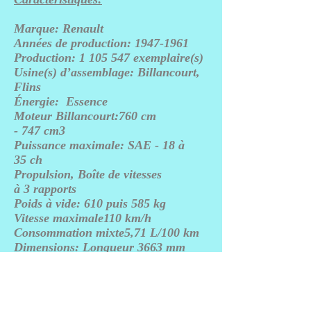
Marque:
Renault
Années de production:
1947
-
1961
Production: 1 105 547 exemplaire(s)
Usine(s) d’assemblage: Billancourt,
Flins
Énergie:
Essence
Moteur Billancourt
:760 cm
- 747 cm3
Puissance maximale: SAE - 18 à
35 ch
Propulsion,
Boîte de vitesses
à
3
rapports
Poids à vide: 610 puis 585 kg
Vitesse maximale110
km/h
Consommation mixte5,7
1 L/100 km
Dimensions: Longueur 3663 mm
Largeur1 430 mm Hauteur1 450 mm
Déclinaison:
4cv Affaires