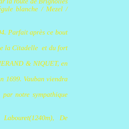
ar la route de Brignolles
égule blanche / Mezel /
. Parfait après ce bout
e la Citadelle et du fort
RICHERAND & NIQUET, en
 en 1699. Vauban viendra
te par notre sympathique
 Labouret(1240m), De