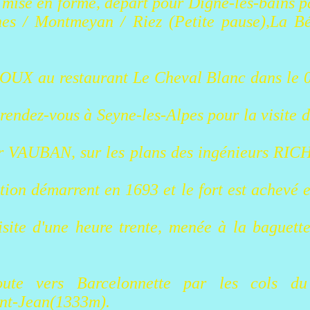
 mise en forme, départ pour Digne-les-bains p
rnes / Montmeyan / Riez (Petite pause),La B
UX au restaurant Le Cheval Blanc dans le 04
endez-vous à Seyne-les-Alpes pour la visite d
par VAUBAN, sur les plans des ingénieurs 
tion démarrent en 1693 et le fort est achevé
isite d'une heure trente, menée à la baguet
oute vers Barcelonnette par les cols du
nt-Jean(1333m).