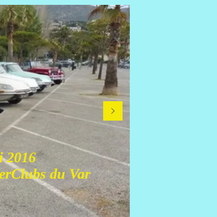
 2016
terClubs du Var