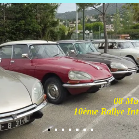
08 Mai
10ème Rallye In