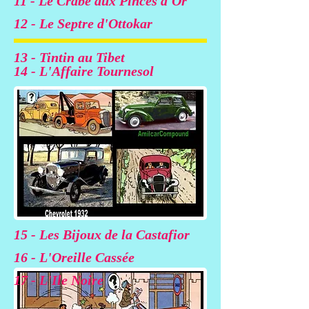
11 - Le Crabe aux Pinces d'Or
12 - Le Septre d'Ottokar
13 - Tintin au Tibet
14 - L'Affaire Tournesol
15 - Les Bijoux de la Castafior
16 - L'Oreille Cassée
17 - L'Ile Noire