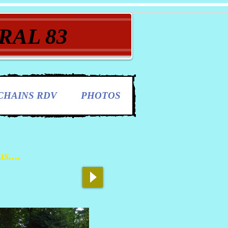
RAL 83
CHAINS RDV
PHOTOS
s....