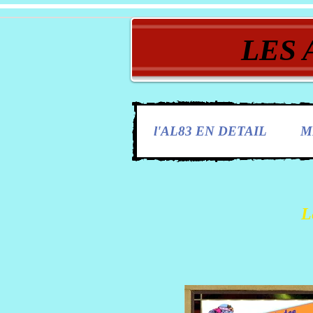
LES 
l'AL83 EN DETAIL
M
L